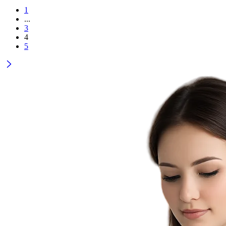
1
...
3
4
5