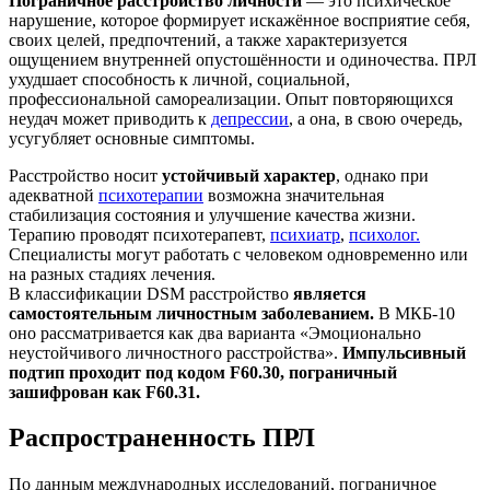
Пограничное расстройство личности
— это психическое
нарушение, которое формирует искажённое восприятие себя,
своих целей, предпочтений, а также характеризуется
ощущением внутренней опустошённости и одиночества. ПРЛ
ухудшает способность к личной, социальной,
профессиональной самореализации. Опыт повторяющихся
неудач может приводить к
депрессии
, а она, в свою очередь,
усугубляет основные симптомы.
Расстройство носит
устойчивый характер
, однако при
адекватной
психотерапии
возможна значительная
стабилизация состояния и улучшение качества жизни.
Терапию проводят психотерапевт,
психиатр
,
психолог.
Специалисты могут работать с человеком одновременно или
на разных стадиях лечения.
В классификации DSM расстройство
является
самостоятельным личностным заболеванием.
В МКБ-10
оно рассматривается как два варианта «Эмоционально
неустойчивого личностного расстройства».
Импульсивный
подтип проходит под кодом F60.30, пограничный
зашифрован как F60.31.
Распространенность ПРЛ
По данным международных исследований, пограничное