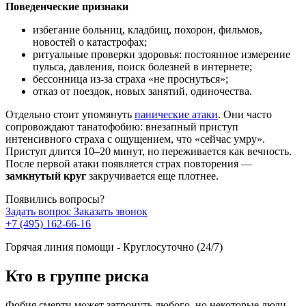
Поведенческие признаки
избегание больниц, кладбищ, похорон, фильмов,
новостей о катастрофах;
ритуальные проверки здоровья: постоянное измерение
пульса, давления, поиск болезней в интернете;
бессонница из-за страха «не проснуться»;
отказ от поездок, новых занятий, одиночества.
Отдельно стоит упомянуть
панические атаки
. Они часто
сопровождают танатофобию: внезапный приступ
интенсивного страха с ощущением, что «сейчас умру».
Приступ длится 10–20 минут, но переживается как вечность.
После первой атаки появляется страх повторения —
замкнутый круг
закручивается еще плотнее.
Появились вопросы?
Задать вопрос
Заказать звонок
+7 (495) 162-66-16
Горячая линия помощи - Круглосуточно (24/7)
Кто в группе риска
Фобия смерти может затронуть любого, но некоторые люди