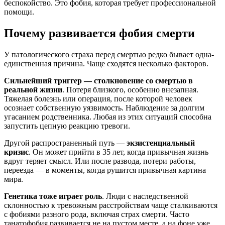
беспокойство. Это фобия, которая требует профессиональной
помощи.
Почему развивается фобия смерти
У патологического страха перед смертью редко бывает одна-
единственная причина. Чаще сходятся несколько факторов.
Сильнейший триггер — столкновение со смертью в
реальной жизни
. Потеря близкого, особенно внезапная.
Тяжелая болезнь или операция, после которой человек
осознает собственную уязвимость. Наблюдение за долгим
угасанием родственника. Любая из этих ситуаций способна
запустить цепную реакцию тревоги.
Другой распространенный путь —
экзистенциальный
кризис
. Он может прийти в 35 лет, когда привычная жизнь
вдруг теряет смысл. Или после развода, потери работы,
переезда — в моменты, когда рушится привычная картина
мира.
Генетика тоже играет роль
. Люди с наследственной
склонностью к тревожным расстройствам чаще сталкиваются
с фобиями разного рода, включая страх смерти. Часто
танатофобия развивается не на пустом месте, а на фоне уже