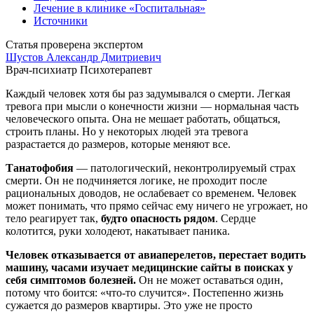
Лечение в клинике «Госпитальная»
Источники
Статья проверена экспертом
Шустов Александр Дмитриевич
Врач-психиатр
Психотерапевт
Каждый человек хотя бы раз задумывался о смерти. Легкая
тревога при мысли о конечности жизни — нормальная часть
человеческого опыта. Она не мешает работать, общаться,
строить планы. Но у некоторых людей эта тревога
разрастается до размеров, которые меняют все.
Танатофобия
— патологический, неконтролируемый страх
смерти. Он не подчиняется логике, не проходит после
рациональных доводов, не ослабевает со временем. Человек
может понимать, что прямо сейчас ему ничего не угрожает, но
тело реагирует так,
будто опасность рядом
. Сердце
колотится, руки холодеют, накатывает паника.
Человек отказывается от авиаперелетов, перестает водить
машину, часами изучает медицинские сайты в поисках у
себя симптомов болезней.
Он не может оставаться один,
потому что боится: «что-то случится». Постепенно жизнь
сужается до размеров квартиры. Это уже не просто