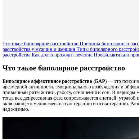
Что такое биполярное расстройство
Причины биполярного расс
расстройства у мужчин и женщин
Типы биполярного расстрой
расстройства
Как долго проходит лечение
Профилактика и про
Что такое биполярное расстройство
Биполярное аффективное расстройство (БАР)
— это психиче
чрезмерной активности, эмоционального возбуждения и эйфори
привычный ритм жизни, работу, отношения и сон. В периоды 
тогда как депрессивная фаза сопровождается апатией, утратой
включающего медикаментозную терапию и психотерапию. Рання
над жизнью.