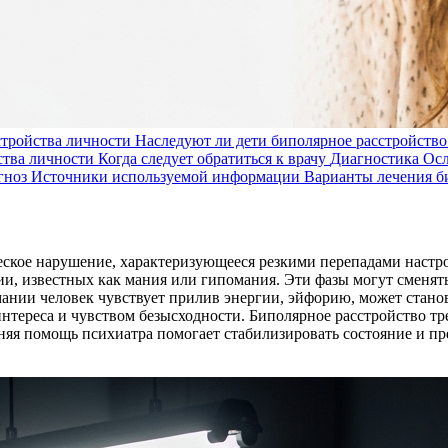
тройства личности
Наследуют ли дети биполярное расстройство
ства личности
Когда следует обратиться к врачу
Диагностика
Осл
гноз
Источники используемой информации
Варианты лечения б
ское нарушение, характеризующееся резкими перепадами настрое
и, известных как мания или гипомания. Эти фазы могут сменять
мании человек чувствует прилив энергии, эйфорию, может стан
 интереса и чувством безысходности. Биполярное расстройство 
я помощь психиатра помогает стабилизировать состояние и пре