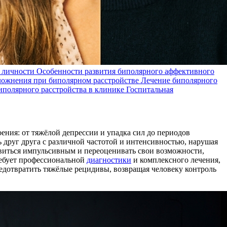
 личности
Особенности развития биполярного аффективного
ожнения при биполярном расстройстве
Лечение биполярного
иполярного расстройства в клинике Госпитальная
ния: от тяжёлой депрессии и упадка сил до периодов
 друг друга с различной частотой и интенсивностью, нарушая
овиться импульсивным и переоценивать свои возможности,
требует профессиональной
диагностики
и комплексного лечения,
дотвратить тяжёлые рецидивы, возвращая человеку контроль