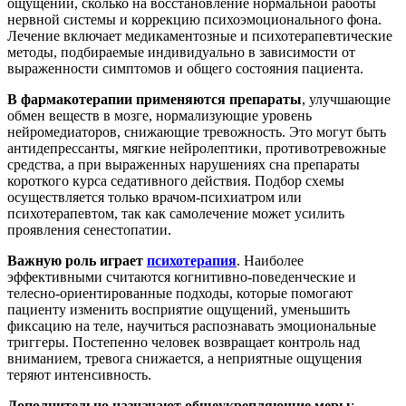
ощущений, сколько на восстановление нормальной работы
нервной системы и коррекцию психоэмоционального фона.
Лечение включает медикаментозные и психотерапевтические
методы, подбираемые индивидуально в зависимости от
выраженности симптомов и общего состояния пациента.
В фармакотерапии применяются препараты
, улучшающие
обмен веществ в мозге, нормализующие уровень
нейромедиаторов, снижающие тревожность. Это могут быть
антидепрессанты, мягкие нейролептики, противотревожные
средства, а при выраженных нарушениях сна препараты
короткого курса седативного действия. Подбор схемы
осуществляется только врачом-психиатром или
психотерапевтом, так как самолечение может усилить
проявления
сенестопатии
.
Важную роль играет
психотерапия
. Наиболее
эффективными считаются когнитивно-поведенческие и
телесно-ориентированные подходы, которые помогают
пациенту изменить восприятие ощущений, уменьшить
фиксацию на теле, научиться распознавать эмоциональные
триггеры. Постепенно человек возвращает контроль над
вниманием, тревога снижается, а неприятные ощущения
теряют интенсивность.
Дополнительно назначают общеукрепляющие меры
: