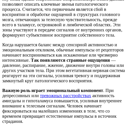
позволяют описать ключевые звенья патологического
процесса. Считается, что первичным является сбой в
восприятии и обработке ощущений в структурах головного
мозга, отвечающих за телесную чувствительность, прежде
всего в таламусе, островковой и лимбической областях. Эти
зоны участвуют в передаче сигналов от внутренних органов,
формируют субъективное восприятие собственного тела.
Когда нарушается баланс между сенсорной активностью и
эмоциональным откликом, обычные импульсы от рецепторов
начинают восприниматься как искаженные или чрезмерно
интенсивные.
Так появляются странные ощущения
—
давление, распирание, жжение, движение внутри головы или
других участков тела. При этом вегетативная нервная система
реагирует на эти сигналы, усиливая тревогу и поддерживая
замкнутый круг патологического восприятия.
Важную роль играет эмоциональный компонент
. При
депрессивных или
тревожных расстройствах
активность
амигдалы и гипоталамуса повышается, усиливая внутреннее
внимание к телесным сигналам. Человек начинает
фиксироваться на малейших изменениях в теле, что со
временем превращает естественные импульсы в источник
страдания.