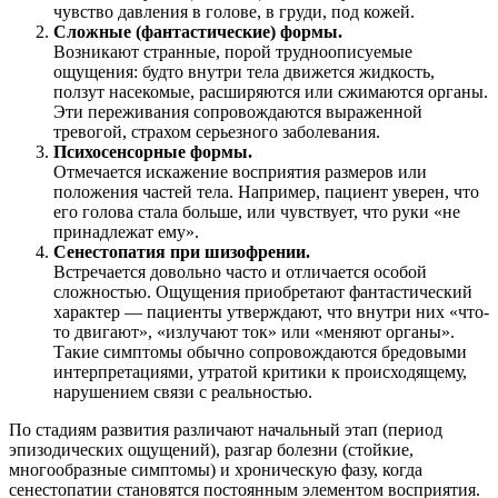
чувство давления в голове, в груди, под кожей.
Сложные (фантастические) формы.
Возникают странные, порой трудноописуемые
ощущения: будто внутри тела движется жидкость,
ползут насекомые, расширяются или сжимаются органы.
Эти переживания сопровождаются выраженной
тревогой, страхом серьезного заболевания.
Психосенсорные формы.
Отмечается искажение восприятия размеров или
положения частей тела. Например, пациент уверен, что
его голова стала больше, или чувствует, что руки «не
принадлежат ему».
Сенестопатия при шизофрении.
Встречается довольно часто и отличается особой
сложностью. Ощущения приобретают фантастический
характер — пациенты утверждают, что внутри них «что-
то двигают», «излучают ток» или «меняют органы».
Такие симптомы обычно сопровождаются бредовыми
интерпретациями, утратой критики к происходящему,
нарушением связи с реальностью.
По стадиям развития различают начальный этап (период
эпизодических ощущений), разгар болезни (стойкие,
многообразные симптомы) и хроническую фазу, когда
сенестопатии
становятся постоянным элементом восприятия.