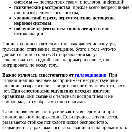
системы
— последствия травм, инсультов, инфекций;
психические расстройства
, прежде всего депрессивные
или шизофренического спектра;
хронический стресс, переутомление, истощение
нервной системы
;
побочные эффекты некоторых лекарств
или
интоксикации.
Пациенты описывают симптомы как давление изнутри,
пульсацию, стягивание, ощущение, будто в теле «что-то
движется» или «горит». Эти проявления могут
локализоваться в одной зоне, например в голове, или
мигрировать по всему телу.
Важно отличать сенестопатию от
галлюцинации
.
При
галлюцинациях человек воспринимает несуществующие
внешние раздражители — видит, слышит, чувствует то, чего
нет.
При
сенестопатии
ощущения исходят изнутри
организма,
они связаны с телесным восприятием и не
сопровождаются образами или голосами.
Такие проявления часто усиливаются вечером или при
эмоциональном напряжении. Если процесс затягивается,
развивается стойкое психологическое беспокойство,
формируется страх тяжелого заболевания и фиксированность