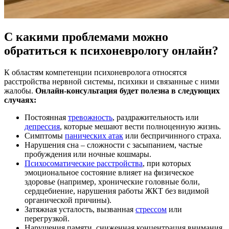
С какими проблемами можно
обратиться к психоневрологу онлайн?
К областям компетенции психоневролога относятся
расстройства нервной системы, психики и связанные с ними
жалобы.
Онлайн-консультация будет полезна в следующих
случаях:
Постоянная
тревожность
, раздражительность или
депрессия
, которые мешают вести полноценную жизнь.
Симптомы
панических атак
или беспричинного страха.
Нарушения сна – сложности с засыпанием, частые
пробуждения или ночные кошмары.
Психосоматические расстройства
, при которых
эмоциональное состояние влияет на физическое
здоровье (например, хронические головные боли,
сердцебиение, нарушения работы ЖКТ без видимой
органической причины).
Затяжная усталость, вызванная
стрессом
или
перегрузкой.
Нарушения памяти, сниженная концентрация внимания,