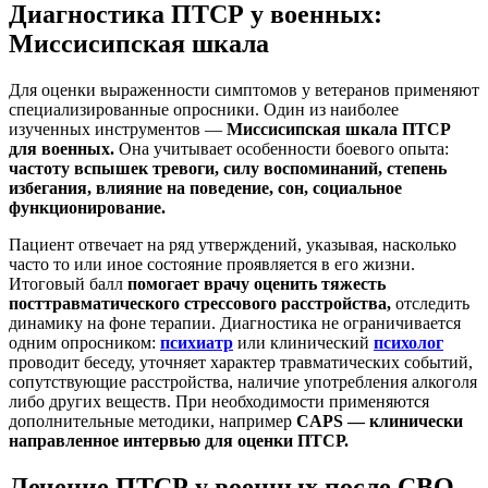
Диагностика ПТСР у военных:
Миссисипская шкала
Для оценки выраженности симптомов у ветеранов применяют
специализированные опросники. Один из наиболее
изученных инструментов —
Миссисипская шкала ПТСР
для военных.
Она учитывает особенности боевого опыта:
частоту вспышек тревоги, силу воспоминаний, степень
избегания, влияние на поведение, сон, социальное
функционирование.
Пациент отвечает на ряд утверждений, указывая, насколько
часто то или иное состояние проявляется в его жизни.
Итоговый балл
помогает врачу оценить тяжесть
посттравматического стрессового расстройства,
отследить
динамику на фоне терапии. Диагностика не ограничивается
одним опросником:
психиатр
или клинический
психолог
проводит беседу, уточняет характер травматических событий,
сопутствующие расстройства, наличие употребления алкоголя
либо других веществ. При необходимости применяются
дополнительные методики, например
CAPS — клинически
направленное интервью для оценки ПТСР.
Лечение ПТСР у военных после СВО