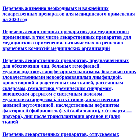
Перечень жизненно необходимых и важнейших
лекарственных препаратов для медицинского применения
на 2020 год
Перечень лекарственных препаратов для медицинского
применения, в том числе лекарственных препаратов для
медицинского применения, назначаемых по решению
врачебных комиссий медицинских организаций
Перечень лекарственных препаратов, предназначенных
для обеспечения лиц, больных гемофилией,
муковисцидозом, гипофизарным нанизмом, болезнью гоше,
злокачественными новообразованиями лимфоидной,
кроветворной и родственных им тканей, рассеянным
склерозом, гемолитико-уремическим синдромом,
юношеским артритом с системным началом,
мукополисахаридозом i, ii и vi типов, апластической
анемией неуточненной, наследственным дефицитом
факторов ii (фибриногена), vii (лабильного), x (стюарта —
прауэра), лиц после трансплантации органов и (или)
тканей
Перечень лекарственных препаратов, отпускаемых