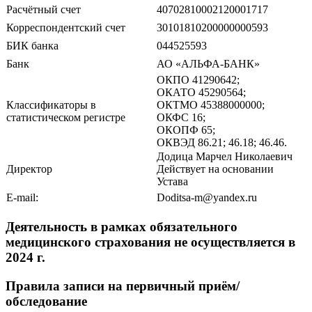
Расчётный счет
40702810002120001717
Корреспондентский счет
30101810200000000593
БИК банка
044525593
Банк
АО «АЛЬФА-БАНК»
ОКПО 41290642;
ОКАТО 45290564;
Классификаторы в
ОКТМО 45388000000;
статистическом регистре
ОКФС 16;
ОКОПФ 65;
ОКВЭД 86.21; 46.18; 46.46.
Додица Марчел Николаевич
Директор
Действует на основании
Устава
E-mail:
Doditsa-m@yandex.ru
Деятельность в рамках обязательного
медицинского страхования не осуществляется в
2024 г.
Правила записи на первичный приём/
обследование