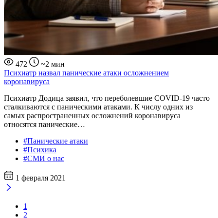
472
~2 мин
Психиатр назвал панические атаки осложнением
коронавируса
Психиатр Додица заявил, что переболевшие COVID-19 часто
сталкиваются с паническими атаками. К числу одних из
самых распространенных осложнений коронавируса
относятся панические…
#Панические атаки
#Психика
#СМИ о нас
1 февраля 2021
1
2