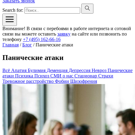
Заказать звонок
Search for:
Внимание! В связи с перебоями в работе интернета и сотовой
связи вы можете оставить
заявку
на сайте или позвонить по
телефону
+7 (495) 162-66-16
Главная
/
Блог
/
Панические атаки
Панические атаки
Всё
Апатия
Булимия
Деменция
Депрессия
Невроз
Панические
атаки
Психика
Психоз
СМИ о нас
Стационар
Страхи
Тревожное расстройство
Фобии
Шизофрения