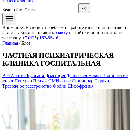
Заказать звонок
Search for:
Внимание! В связи с перебоями в работе интернета и сотовой
связи вы можете оставить
заявку
на сайте или позвонить по
телефону
+7 (495) 162-66-16
Главная
/
Блог
ЧАСТНАЯ ПСИХИАТРИЧЕСКАЯ
КЛИНИКА ГОСПИТАЛЬНАЯ
Всё
Апатия
Булимия
Деменция
Депрессия
Невроз
Панические
атаки
Психика
Психоз
СМИ о нас
Стационар
Страхи
Тревожное расстройство
Фобии
Шизофрения