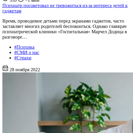
310
~1 мин
Психиатр посоветовал не тревожиться из-за интереса детей к
гаджетам
Время, проводимое детьми перед экранами гаджетов, часто
заставляет многих родителей беспокоиться. Однако главврач
психиатрической клиники «Госпитальная» Марчел Додица в
разговоре…
#Психика
#СМИ о нас
#Страхи
28 ноября 2022