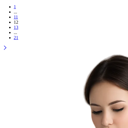
1
...
11
12
13
...
21