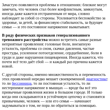
Зачастую появляются проблемы в отношениях: близкие могут
замечать, что человек стал более конфликтным, замкнутым,
иногда даже кажется отстраненным от мира, словно
наблюдает за собой со стороны. Усиливается беспокойство за
здоровье, за детей, за финансовую стабильность, за будущее
семьи — и это постоянное напряжение выматывает.
В ряду физических признаков генерализованного
тревожного расстройства
можно встретить самые разные
неприятные проявления: головные боли, внезапную
усталость, проблемы со сном, скачки давления, частые
простуды, усиленное потоотделение, сердцебиение, боли в
груди и даже нарушения пищеварения. Иногда кажется, что
почти всё тело даёт сбой — и каждый раз причина кажется
новой.
С другой стороны, именно множественность и переменность
этих проявлений нередко мешает своевременной
диагностике
:
то ли
бессонница
, то ли постоянная усталость, то ли
нестерпимое напряжение в мышцах — вроде бы всё это
привычные проявления жизни в большом городе. И только
когда они складываются в устойчивую цепочку и становятся
привычными, человек — или его семья — начинают
задумываться о том, не пора ли обратиться за помощью.