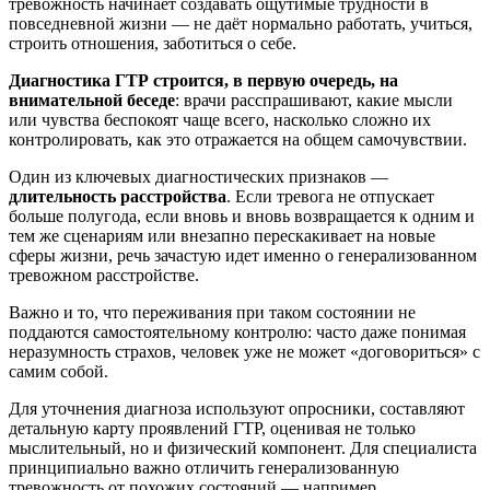
тревожность начинает создавать ощутимые трудности в
повседневной жизни — не даёт нормально работать, учиться,
строить отношения, заботиться о себе.
Диагностика ГТР строится, в первую очередь, на
внимательной беседе
: врачи расспрашивают, какие мысли
или чувства беспокоят чаще всего, насколько сложно их
контролировать, как это отражается на общем самочувствии.
Один из ключевых диагностических признаков —
длительность расстройства
. Если тревога не отпускает
больше полугода, если вновь и вновь возвращается к одним и
тем же сценариям или внезапно перескакивает на новые
сферы жизни, речь зачастую идет именно о генерализованном
тревожном расстройстве.
Важно и то, что переживания при таком состоянии не
поддаются самостоятельному контролю: часто даже понимая
неразумность страхов, человек уже не может «договориться» с
самим собой.
Для уточнения диагноза используют опросники, составляют
детальную карту проявлений ГТР, оценивая не только
мыслительный, но и физический компонент. Для специалиста
принципиально важно отличить генерализованную
тревожность от похожих состояний — например,