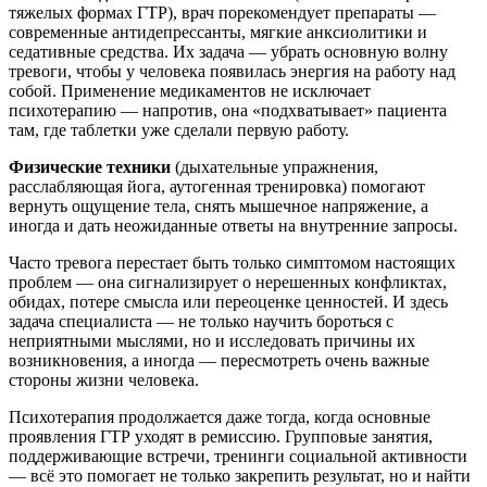
тяжелых формах ГТР), врач порекомендует препараты —
современные антидепрессанты, мягкие анксиолитики и
седативные средства. Их задача — убрать основную волну
тревоги, чтобы у человека появилась энергия на работу над
собой. Применение медикаментов не исключает
психотерапию — напротив, она «подхватывает» пациента
там, где таблетки уже сделали первую работу.
Физические техники
(дыхательные упражнения,
расслабляющая йога, аутогенная тренировка) помогают
вернуть ощущение тела, снять мышечное напряжение, а
иногда и дать неожиданные ответы на внутренние запросы.
Часто тревога перестает быть только симптомом настоящих
проблем — она сигнализирует о нерешенных конфликтах,
обидах, потере смысла или переоценке ценностей. И здесь
задача специалиста — не только научить бороться с
неприятными мыслями, но и исследовать причины их
возникновения, а иногда — пересмотреть очень важные
стороны жизни человека.
Психотерапия продолжается даже тогда, когда основные
проявления ГТР уходят в ремиссию. Групповые занятия,
поддерживающие встречи, тренинги социальной активности
— всё это помогает не только закрепить результат, но и найти