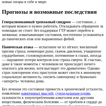
новые опоры в себе и мире.
Прогнозы и возможные последствия
Генерализованный тревожный синдром
— состояние, с
которым можно и нужно работать. Откладывать обращение за
помощью не стоит: без поддержки ГТР может перейти в
затяжные, изматывающие состояния, постепенно усложняться
до панических атак или выраженных фобий.
Паническая атака
— испытание не из лёгких: внезапный
прилив страха, немеющие руки, скачок давления, учащенное
сердцебиение, головокружение, потемнение в глазах, иногда
— ощущение потери контроля или страха смерти. К счастью,
даже в такие моменты с человеком не происходит ничего
опасного для жизни, хотя выглядит это драматично. Однако
страх повторения этих приступов может свести к минимуму
социальную активность, снизить самооценку и буквально
«запереть» человека дома.
Без лечения это состояние привести к хронической усталости,
появлению
навязчивых мыслей
,
суицидальным идеям
,
склонности к злоупотреблениям алкоголем или другими
веществами, физическим болезням — от проблем в сердце до