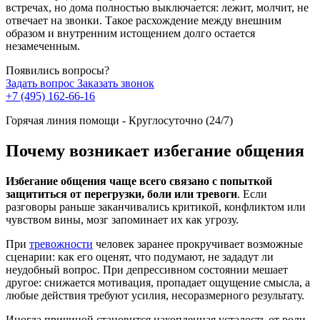
встречах, но дома полностью выключается: лежит, молчит, не
отвечает на звонки. Такое расхождение между внешним
образом и внутренним истощением долго остается
незамеченным.
Появились вопросы?
Задать вопрос
Заказать звонок
+7 (495) 162-66-16
Горячая линия помощи - Круглосуточно (24/7)
Почему возникает избегание общения
Избегание общения чаще всего связано с попыткой
защититься от перегрузки, боли или тревоги
. Если
разговоры раньше заканчивались критикой, конфликтом или
чувством вины, мозг запоминает их как угрозу.
При
тревожности
человек заранее прокручивает возможные
сценарии: как его оценят, что подумают, не зададут ли
неудобный вопрос. При депрессивном состоянии мешает
другое: снижается мотивация, пропадает ощущение смысла, а
любые действия требуют усилия, несоразмерного результату.
Иногда причиной становится накопленная усталость от роли