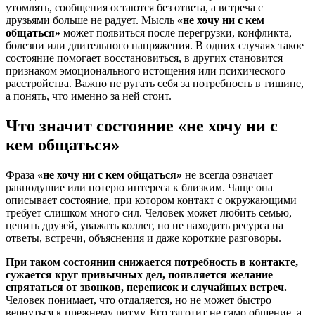
утомлять, сообщения остаются без ответа, а встреча с
друзьями больше не радует. Мысль
«не хочу ни с кем
общаться»
может появиться после перегрузки, конфликта,
болезни или длительного напряжения. В одних случаях такое
состояние помогает восстановиться, в других становится
признаком эмоционального истощения или психического
расстройства. Важно не ругать себя за потребность в тишине,
а понять, что именно за ней стоит.
Что значит состояние «не хочу ни с
кем общаться»
Фраза
«не хочу ни с кем общаться»
не всегда означает
равнодушие или потерю интереса к близким. Чаще она
описывает состояние, при котором контакт с окружающими
требует слишком много сил. Человек может любить семью,
ценить друзей, уважать коллег, но не находить ресурса на
ответы, встречи, объяснения и даже короткие разговоры.
При таком состоянии снижается потребность в контакте,
сужается круг привычных дел, появляется желание
спрятаться от звонков, переписок и случайных встреч.
Человек понимает, что отдаляется, но не может быстро
вернуться к прежнему ритму. Его тяготит не само общение, а