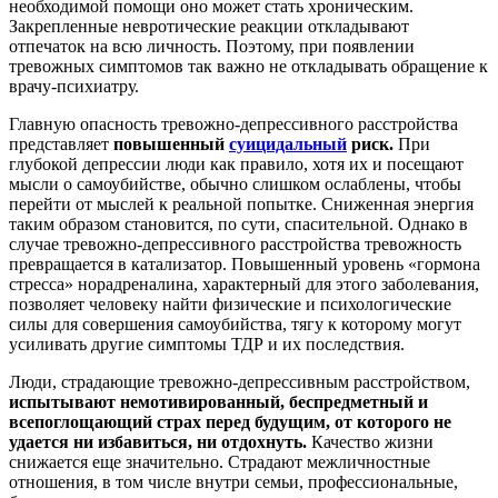
необходимой помощи оно может стать хроническим.
Закрепленные невротические реакции откладывают
отпечаток на всю личность. Поэтому, при появлении
тревожных симптомов так важно не откладывать обращение к
врачу-психиатру.
Главную опасность тревожно-депрессивного расстройства
представляет
повышенный
суицидальный
риск.
При
глубокой депрессии люди как правило, хотя их и посещают
мысли о самоубийстве, обычно слишком ослаблены, чтобы
перейти от мыслей к реальной попытке. Сниженная энергия
таким образом становится, по сути, спасительной. Однако в
случае тревожно-депрессивного расстройства тревожность
превращается в катализатор. Повышенный уровень «гормона
стресса» норадреналина, характерный для этого заболевания,
позволяет человеку найти физические и психологические
силы для совершения самоубийства, тягу к которому могут
усиливать другие симптомы ТДР и их последствия.
Люди, страдающие тревожно-депрессивным расстройством,
испытывают немотивированный, беспредметный и
всепоглощающий страх перед будущим, от которого не
удается ни избавиться, ни отдохнуть.
Качество жизни
снижается еще значительно. Страдают межличностные
отношения, в том числе внутри семьи, профессиональные,