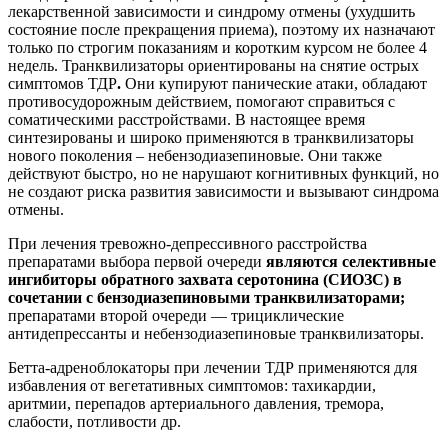
лекарственной зависимости и синдрому отмены (ухудшить
состояние после прекращения приема), поэтому их назначают
только по строгим показаниям и коротким курсом не более 4
недель. Транквилизаторы ориентированы на снятие острых
симптомов ТДР
.
Они купируют панические атаки, обладают
противосудорожным действием, помогают справиться с
соматическими расстройствами. В настоящее время
синтезированы и широко применяются в транквилизаторы
нового поколения – небензодиазепиновые. Они также
действуют быстро, но не нарушают когнитивных функций, но
не создают риска развития зависимости и вызывают синдрома
отмены.
При лечения тревожно-депрессивного расстройства
препаратами выбора первой очереди
являются селективные
ингибиторы обратного захвата серотонина (СИОЗС) в
сочетании с бензодиазепиновыми транквилизаторами;
препаратами второй очереди — трициклические
антидепрессанты и небензодиазепиновые транквилизаторы.
Бетта-адреноблокаторы при лечении ТДР применяются для
избавления от вегетативных симптомов: тахикардии,
аритмии, перепадов артериального давления, тремора,
слабости, потливости др.