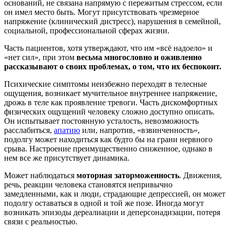
оснований, не связана напрямую с пережитым стрессом, если
он имел место быть. Могут присутствовать чрезмерное
напряжение (клинический дистресс), нарушения в семейной,
социальной, профессиональной сферах жизни.
Часть пациентов, хотя утверждают, что им «всё надоело» и
«нет сил», при этом
весьма многословно и оживленно
рассказывают о своих проблемах, о том, что их беспокоит.
Психические симптомы неизбежно переходят в телесные
ощущения, возникает мучительное внутреннее напряжение,
дрожь в теле как проявление тревоги. Часть дискомфортных
физических ощущений человеку сложно доступно описать.
Он испытывает постоянную усталость, невозможность
расслабиться,
апатию
или, напротив, «взвинченность»,
подолгу может находиться как будто бы на грани нервного
срыва. Настроение преимущественно сниженное, однако в
нем все же присутствует динамика.
Может наблюдаться
моторная заторможенность
. Движения,
речь, реакции человека становятся непривычно
замедленными, как и люди, страдающие депрессией, он может
подолгу оставаться в одной и той же позе. Иногда могут
возникать эпизоды дереалиации и деперсонадизации, потеря
связи с реальностью.