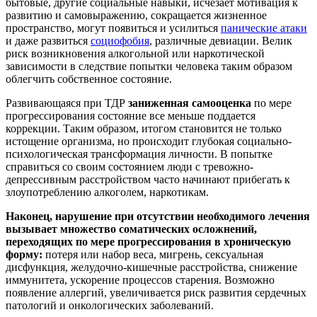
бытовые, другие социальные навыки, исчезает мотивация к
развитию и самовыражению, сокращается жизненное
пространство, могут появиться и усилиться
панические атаки
и даже развиться
социофобия
, различные девиации. Велик
риск возникновения алкогольной или наркотической
зависимости в следствие попытки человека таким образом
облегчить собственное состояние.
Развивающаяся при ТДР
заниженная самооценка
по мере
прогрессирования состояние все меньше поддается
коррекции. Таким образом, итогом становится не только
истощение организма, но происходит глубокая социально-
психологическая трансформация личности. В попытке
справиться со своим состоянием люди с тревожно-
депрессивным расстройством часто начинают прибегать к
злоупотреблению алкоголем, наркотикам.
Наконец, нарушение при отсутствии необходимого лечения
вызывает множество соматических осложнений,
переходящих по мере прогрессирования в хроническую
форму:
потеря или набор веса, мигрень, сексуальная
дисфункция, желудочно-кишечные расстройства, снижение
иммунитета, ускорение процессов старения. Возможно
появление аллергий, увеличивается риск развития сердечных
патологий и онкологических заболеваний.