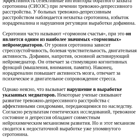
эффективность селективные ингибиторы обратного захвата
серотонина (СИОЗС) при лечении тревожно-депрессивного
расстройства. У больных тревожно-депрессивным
расстройством наблюдается нехватка серотонина, избыток
норадреналина и нарушения регуляции выработки дофамина.
Серотонин часто называют «гормоном счастья», при это
он
является одним из наиболее значимых «тормозных»
нейромедиаторов.
От уровня серотонина зависит
стрессоустойчивость, болевая чувствительность, двигательная
активность. Дофамин, напротив, основной активирующий
нейромедиатор. Он отвечает за стимуляцию когнитивных
функций (мышления, внимания, памяти). Наконец,
норадреналин повышает активность мозга, отвечает за
психическое и двигательное сопровождение стресса.
Однако неясно, что вызывает
нарушение в выработке
указанных медиаторов.
Некоторые ученые связывают
развитие тревожно-депрессивного расстройства с
аффективными синдромами, передающимися по наследству.
Согласно результатам генетических исследований, тревожное
состояние и депрессия обладают совместным
нейрохимическим механизмом развития. Но и этот механизм
сводится к недостаточной выработке уже упомянутого
серотонина.