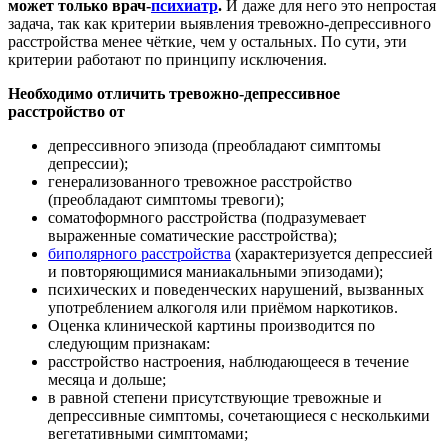
может только врач-
психиатр
.
И даже для него это непростая
задача, так как критерии выявления тревожно-депрессивного
расстройства менее чёткие, чем у остальных. По сути, эти
критерии работают по принципу исключения.
Необходимо отличить тревожно-депрессивное
расстройство от
депрессивного эпизода (преобладают симптомы
депрессии);
генерализованного тревожное расстройство
(преобладают симптомы тревоги);
соматоформного расстройства (подразумевает
выраженные соматические расстройства);
биполярного расстройства
(характеризуется депрессией
и повторяющимися маниакальными эпизодами);
психических и поведенческих нарушений, вызванных
употреблением алкоголя или приёмом наркотиков.
Оценка клинической картины производится по
следующим признакам:
расстройство настроения, наблюдающееся в течение
месяца и дольше;
в равной степени присутствующие тревожные и
депрессивные симптомы, сочетающиеся с несколькими
вегетативными симптомами;